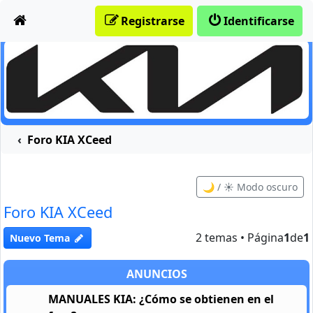
Obviar
Registrarse
Identificarse
Foro KIA XCeed
🌙 / ☀️ Modo oscuro
Foro KIA XCeed
2 temas • Página
1
de
1
Nuevo Tema
ANUNCIOS
MANUALES KIA: ¿Cómo se obtienen en el