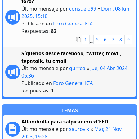
foro?
Último mensaje por
consuelo99
«
Dom, 08 Jun
2025, 15:18
Publicado en
Foro General KIA
Respuestas:
82
1
5
6
7
8
9
…
Síguenos desde facebook, twitter, movil,
tapatalk, tu email
Último mensaje por
gurrea
«
Jue, 04 Abr 2024,
06:36
Publicado en
Foro General KIA
Respuestas:
1
TEMAS
Alfombrilla para salpicadero xCEED
Último mensaje por
saurovik
«
Mar, 21 Nov
2023, 19:28