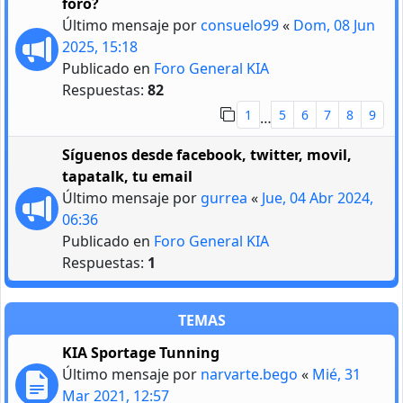
foro?
Último mensaje por
consuelo99
«
Dom, 08 Jun
2025, 15:18
Publicado en
Foro General KIA
Respuestas:
82
1
5
6
7
8
9
…
Síguenos desde facebook, twitter, movil,
tapatalk, tu email
Último mensaje por
gurrea
«
Jue, 04 Abr 2024,
06:36
Publicado en
Foro General KIA
Respuestas:
1
TEMAS
KIA Sportage Tunning
Último mensaje por
narvarte.bego
«
Mié, 31
Mar 2021, 12:57