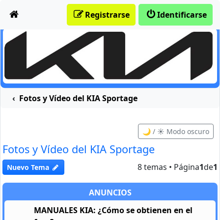
Obviar
Registrarse
Identificarse
Fotos y Vídeo del KIA Sportage
🌙 / ☀️ Modo oscuro
Fotos y Vídeo del KIA Sportage
8 temas • Página
1
de
1
Nuevo Tema
ANUNCIOS
MANUALES KIA: ¿Cómo se obtienen en el