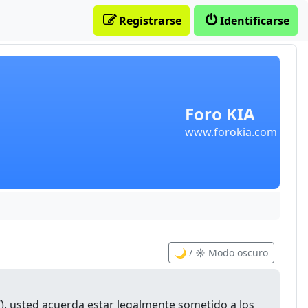
Registrarse
Identificarse
Foro KIA
www.forokia.com
🌙 / ☀️ Modo oscuro
m”), usted acuerda estar legalmente sometido a los