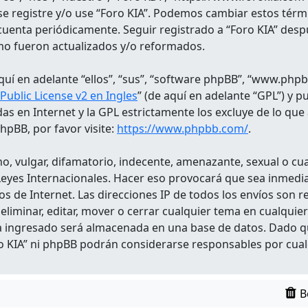
 se registre y/o use “Foro KIA”. Podemos cambiar estos tér
cuenta periódicamente. Seguir registrado a “Foro KIA” desp
mo fueron actualizados y/o reformados.
uí en adelante “ellos”, “sus”, “software phpBB”, “www.phpb
ublic License v2 en Ingles
” (de aquí en adelante “GPL”) y 
das en Internet y la GPL estrictamente los excluye de lo
pBB, por favor visite:
https://www.phpbb.com/
.
, vulgar, difamatorio, indecente, amenazante, sexual o cual
 o Leyes Internacionales. Hacer eso provocará que sea inme
os de Internet. Las direcciones IP de todos los envíos son 
 eliminar, editar, mover o cerrar cualquier tema en cualq
a ingresado será almacenada en una base de datos. Dado q
ro KIA” ni phpBB podrán considerarse responsables por cual
B