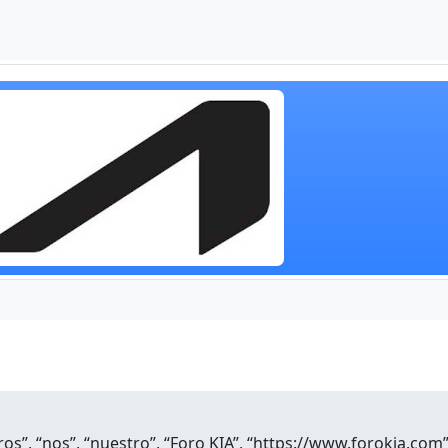
ros”, “nos”, “nuestro”, “Foro KIA”, “https://www.forokia.co