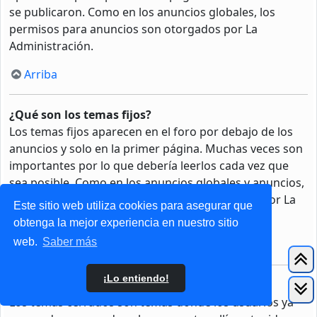
se publicaron. Como en los anuncios globales, los
permisos para anuncios son otorgados por La
Administración.
Arriba
¿Qué son los temas fijos?
Los temas fijos aparecen en el foro por debajo de los
anuncios y solo en la primer página. Muchas veces son
importantes por lo que debería leerlos cada vez que
sea posible. Como en los anuncios globales y anuncios,
los permisos para fijar un tema son otorgados por La
Este sitio web utiliza cookies para asegurar que
Administración.
obtenga la mejor experiencia en nuestro sitio
web.
Saber más
Arriba
¡Lo entiendo!
¿Qué son los temas cerrados?
Los temas cerrados son temas donde los usuarios ya