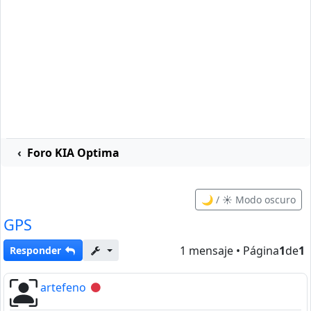
Foro KIA Optima
🌙 / ☀️ Modo oscuro
GPS
1 mensaje • Página
1
de
1
Responder
artefeno
Desconectado