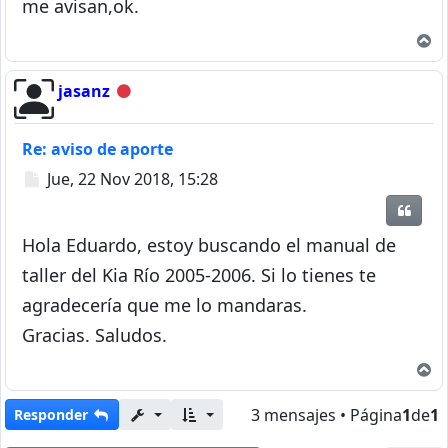
me avisan,ok.
A
jasanz
Desconectado
Re: aviso de aporte
Mensaje
Jue, 22 Nov 2018, 15:28
Citar
Hola Eduardo, estoy buscando el manual de
taller del Kia Río 2005-2006. Si lo tienes te
agradecería que me lo mandaras.
Gracias. Saludos.
A
3 mensajes • Página
1
de
1
Responder