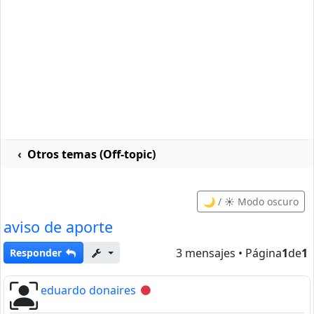
Otros temas (Off-topic)
🌙 / ☀️ Modo oscuro
aviso de aporte
3 mensajes • Página
1
de
1
Responder
eduardo donaires
Desconectado