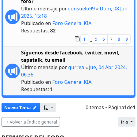
foro?
Último mensaje por
consuelo99
«
Dom, 08 Jun
2025, 15:18
Publicado en
Foro General KIA
Respuestas:
82
1
5
6
7
8
9
…
Síguenos desde facebook, twitter, movil,
tapatalk, tu email
Último mensaje por
gurrea
«
Jue, 04 Abr 2024,
06:36
Publicado en
Foro General KIA
Respuestas:
1
0 temas • Página
1
de
1
Nuevo Tema
Volver a Índice general
Ir a