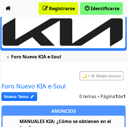
Obviar
Registrarse
Identificarse
Foro Nuevo KIA e-Soul
🌙 / ☀️ Modo oscuro
Foro Nuevo KIA e-Soul
0 temas • Página
1
de
1
Nuevo Tema
ANUNCIOS
MANUALES KIA: ¿Cómo se obtienen en el