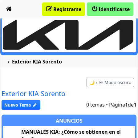
Obviar
Registrarse
Identificarse
Exterior KIA Sorento
🌙 / ☀️ Modo oscuro
Exterior KIA Sorento
0 temas • Página
1
de
1
Nuevo Tema
ANUNCIOS
MANUALES KIA: ¿Cómo se obtienen en el