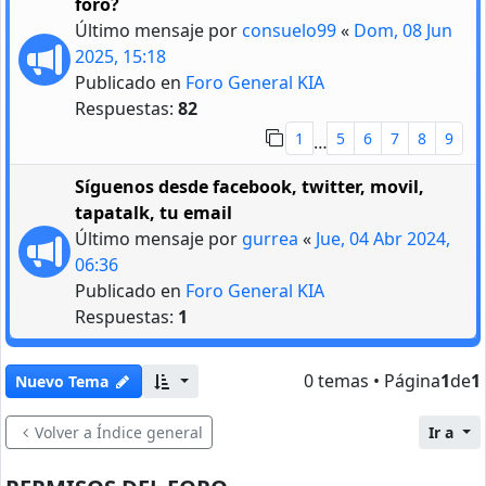
foro?
Último mensaje por
consuelo99
«
Dom, 08 Jun
2025, 15:18
Publicado en
Foro General KIA
Respuestas:
82
1
5
6
7
8
9
…
Síguenos desde facebook, twitter, movil,
tapatalk, tu email
Último mensaje por
gurrea
«
Jue, 04 Abr 2024,
06:36
Publicado en
Foro General KIA
Respuestas:
1
0 temas • Página
1
de
1
Nuevo Tema
Volver a Índice general
Ir a