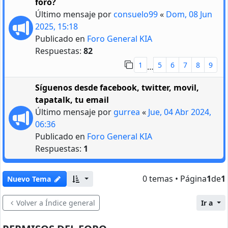
foro?
Último mensaje por
consuelo99
«
Dom, 08 Jun
2025, 15:18
Publicado en
Foro General KIA
Respuestas:
82
1
5
6
7
8
9
…
Síguenos desde facebook, twitter, movil,
tapatalk, tu email
Último mensaje por
gurrea
«
Jue, 04 Abr 2024,
06:36
Publicado en
Foro General KIA
Respuestas:
1
0 temas • Página
1
de
1
Nuevo Tema
Volver a Índice general
Ir a