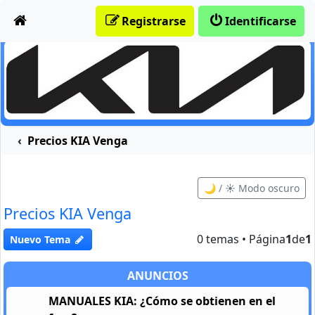
Obviar
Registrarse
Identificarse
Precios KIA Venga
🌙 / ☀️ Modo oscuro
Precios KIA Venga
0 temas • Página
1
de
1
Nuevo Tema
ANUNCIOS
MANUALES KIA: ¿Cómo se obtienen en el