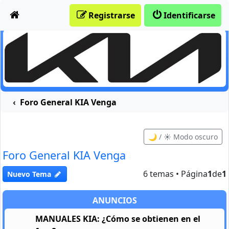
Obviar
Registrarse
Identificarse
Foro General KIA Venga
🌙 / ☀️ Modo oscuro
Foro General KIA Venga
6 temas • Página
1
de
1
Nuevo Tema
ANUNCIOS
MANUALES KIA: ¿Cómo se obtienen en el