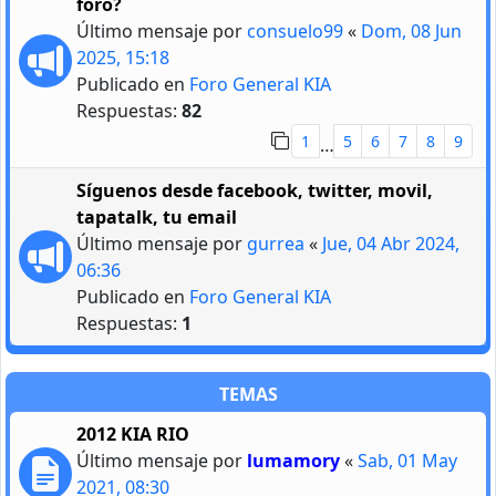
foro?
Último mensaje por
consuelo99
«
Dom, 08 Jun
2025, 15:18
Publicado en
Foro General KIA
Respuestas:
82
1
5
6
7
8
9
…
Síguenos desde facebook, twitter, movil,
tapatalk, tu email
Último mensaje por
gurrea
«
Jue, 04 Abr 2024,
06:36
Publicado en
Foro General KIA
Respuestas:
1
TEMAS
2012 KIA RIO
Último mensaje por
lumamory
«
Sab, 01 May
2021, 08:30