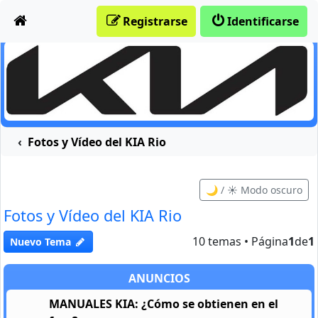
Obviar
Registrarse
Identificarse
Fotos y Vídeo del KIA Rio
🌙 / ☀️ Modo oscuro
Fotos y Vídeo del KIA Rio
10 temas • Página
1
de
1
Nuevo Tema
ANUNCIOS
MANUALES KIA: ¿Cómo se obtienen en el