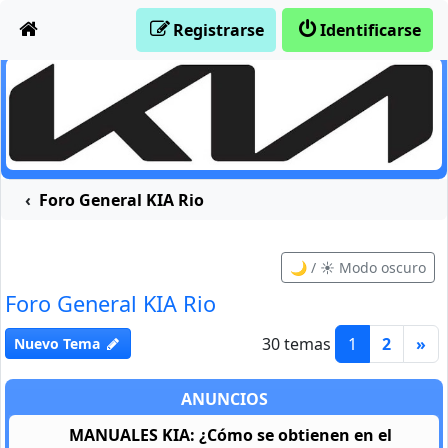
Obviar
Registrarse
Identificarse
Foro General KIA Rio
🌙 / ☀️ Modo oscuro
Foro General KIA Rio
30 temas
1
2
»
Nuevo Tema
ANUNCIOS
MANUALES KIA: ¿Cómo se obtienen en el