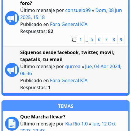
foro?
Último mensaje por
consuelo99
«
Dom, 08 Jun
2025, 15:18
Publicado en
Foro General KIA
Respuestas:
82
1
5
6
7
8
9
…
Síguenos desde facebook, twitter, movil,
tapatalk, tu email
Último mensaje por
gurrea
«
Jue, 04 Abr 2024,
06:36
Publicado en
Foro General KIA
Respuestas:
1
TEMAS
Que Marcha llevar?
Último mensaje por
Kia Rio 1.0
«
Jue, 12 Oct
2023, 22:43