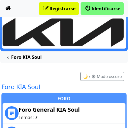
Obviar
Registrarse
Identificarse
Foro KIA Soul
🌙 / ☀️ Modo oscuro
Foro KIA Soul
FORO
Foro General KIA Soul
Temas:
7