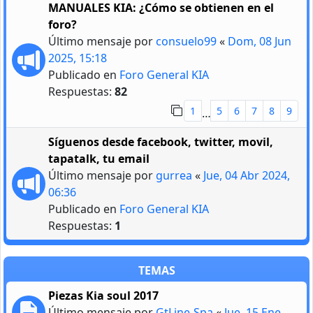
MANUALES KIA: ¿Cómo se obtienen en el
foro?
Último mensaje por
consuelo99
«
Dom, 08 Jun
2025, 15:18
Publicado en
Foro General KIA
Respuestas:
82
1
5
6
7
8
9
…
Síguenos desde facebook, twitter, movil,
tapatalk, tu email
Último mensaje por
gurrea
«
Jue, 04 Abr 2024,
06:36
Publicado en
Foro General KIA
Respuestas:
1
TEMAS
Piezas Kia soul 2017
Último mensaje por
GtLine-Spa
«
Jue, 15 Ene