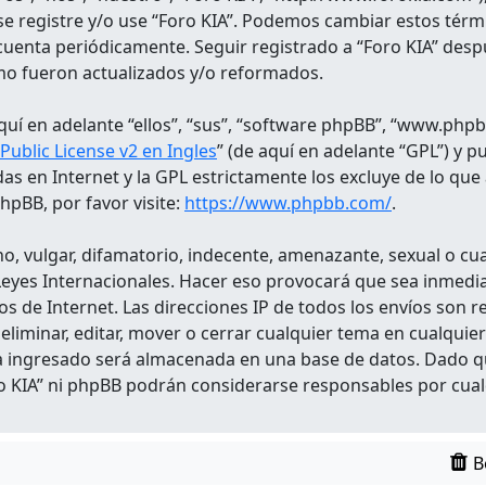
 se registre y/o use “Foro KIA”. Podemos cambiar estos tér
cuenta periódicamente. Seguir registrado a “Foro KIA” desp
mo fueron actualizados y/o reformados.
uí en adelante “ellos”, “sus”, “software phpBB”, “www.phpb
ublic License v2 en Ingles
” (de aquí en adelante “GPL”) y 
das en Internet y la GPL estrictamente los excluye de lo
pBB, por favor visite:
https://www.phpbb.com/
.
, vulgar, difamatorio, indecente, amenazante, sexual o cual
 o Leyes Internacionales. Hacer eso provocará que sea inme
os de Internet. Las direcciones IP de todos los envíos son 
 eliminar, editar, mover o cerrar cualquier tema en cualq
a ingresado será almacenada en una base de datos. Dado q
ro KIA” ni phpBB podrán considerarse responsables por cual
B