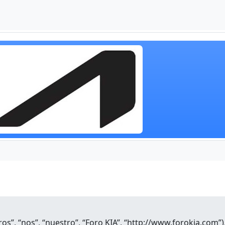
ros”, “nos”, “nuestro”, “Foro KIA”, “http://www.forokia.com