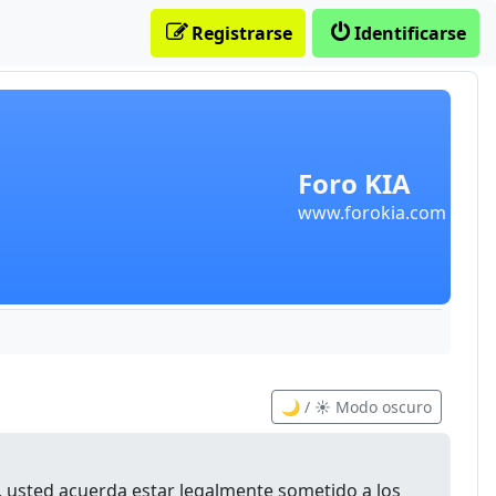
Registrarse
Identificarse
Foro KIA
www.forokia.com
🌙 / ☀️ Modo oscuro
”), usted acuerda estar legalmente sometido a los