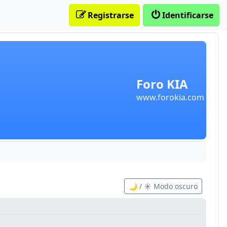
Registrarse
Identificarse
Foro KIA
www.forokia.com
🌙 / ☀️ Modo oscuro