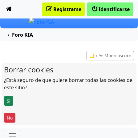
Obviar
Registrarse
Identificarse
Foro KIA
🌙 / ☀️ Modo oscuro
Borrar cookies
¿Está seguro de que quiere borrar todas las cookies de
este sitio?