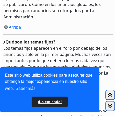
se publicaron. Como en los anuncios globales, los
permisos para anuncios son otorgados por La
Administración.
Arriba
¿Qué son los temas fijos?
Los temas fijos aparecen en el foro por debajo de los
anuncios y solo en la primer página. Muchas veces son
importantes por lo que debería leerlos cada vez que
sea posible. Como en los anuncios globales y anuncios,
los permisos para fijar un tema son otorgados por La
Este sitio web utiliza cookies para asegurar que
Administración.
obtenga la mejor experiencia en nuestro sitio
web.
Saber más
Arriba
¡Lo entiendo!
¿Qué son los temas cerrados?
Los temas cerrados son temas donde los usuarios ya