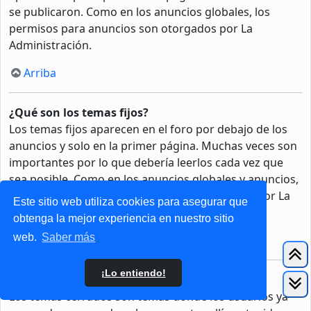
se publicaron. Como en los anuncios globales, los
permisos para anuncios son otorgados por La
Administración.
Arriba
¿Qué son los temas fijos?
Los temas fijos aparecen en el foro por debajo de los
anuncios y solo en la primer página. Muchas veces son
importantes por lo que debería leerlos cada vez que
sea posible. Como en los anuncios globales y anuncios,
los permisos para fijar un tema son otorgados por La
Este sitio web utiliza cookies para asegurar que
Administración.
obtenga la mejor experiencia en nuestro sitio
web.
Saber más
Arriba
¡Lo entiendo!
¿Qué son los temas cerrados?
Los temas cerrados son temas donde los usuarios ya